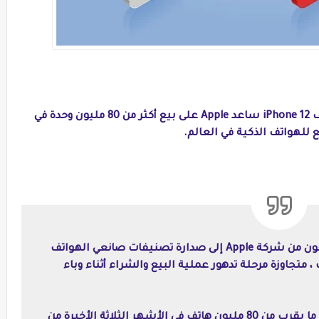
يشير بحث جديد من وكالة Gartner إلى أن هاتف iPhone 12 ساعد Apple على بيع أكثر من 80 مليون وحدة في
دفع إطلاق شبكة الجيل الخامس 5G في ايفون من شركة Apple إلى صدارة تصنيفات صانعي الهواتف
متجاوزة مرحلة تدهور عملية البيع والشراء أثناء وباء
وفقًا لشركة الأبحاث Gartner ، باعت Apple ما يقرب من 80 مليون هاتف في الأشهر الثلاثة الأخيرة من