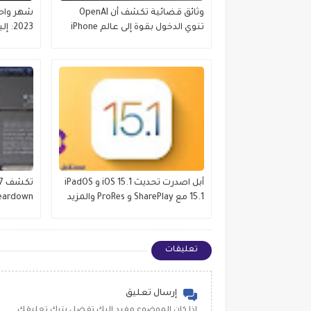
وثائق قضائية تكشف أن OpenAI
تنوي الدخول بقوة إلى عالم iPhone
2023: إليك ما سيحدث
أبل اصدرت تحديث iOS 15.1 و iPadOS
تك
15.1 مع SharePlay و ProRes والمزيد
وتحديثات
تعليقات
إرسال تعليق
اذا كان الموضوع مفيد اليك تفضل بترك تعليقك