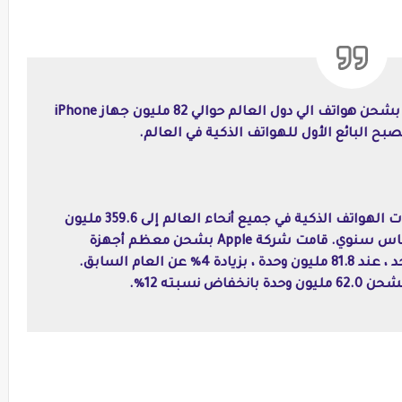
يشير تقرير جديد إلى أن شركة Apple قامت بشحن هواتف الي دول العالم حوالي 82 مليون جهاز iPhone
في الربع الرابع من عام 2020 ، وصلت شحنات الهواتف الذكية في جميع أنحاء العالم إلى 359.6 مليون
وحدة ، بانخفاض طفيف بنسبة 2٪ على أساس سنوي. قامت شركة Apple بشحن معظم أجهزة
iPhone الخاصة بها على الإطلاق في ربع واحد ، عند 81.8 مليون وحدة ، بزيادة 4٪ عن العام السابق.