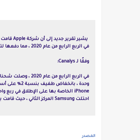
في الربع الرابع من عام 2020 ، مما دفعها لتصبح البائع الأول للهواتف الذكية في العالم.
وفقًا لـ Canalys:
احتلت Samsung المركز الثاني ، حيث قامت بشحن 62.0 مليون وحدة بانخفاض نسبته 12٪.
المصدر