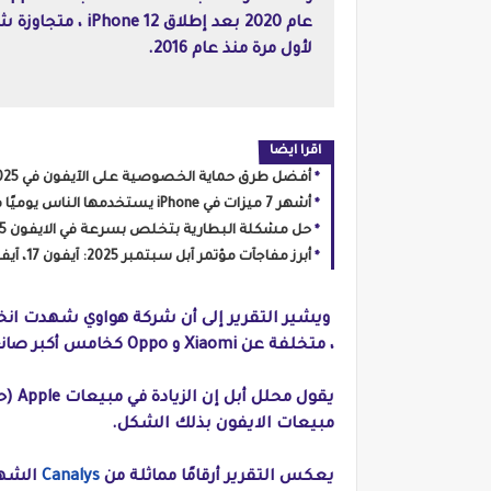
عام 2020 بعد إطل
لأول مرة منذ عام 2016.
اقرا ايضا
أفضل طرق حماية الخصوصية على الآيفون في 2025: إعدادات مهمة + نصائح تمنع التتبع وتسريب البيانات
أشهر 7 ميزات في iPhone يستخدمها الناس يوميًا في 2025 (مع نصائح لتسريع الأداء وحماية البطارية)
حل مشكلة البطارية بتخلص بسرعة في الايفون 2025
أبرز مفاجآت مؤتمر آبل سبتمبر 2025: آيفون 17، آيفون Air، والجيل الجديد من Apple Watch
، متخلفة عن Xiaomi و Oppo كخامس أكبر صانع للهواتف.
مبيعات الايفون بذلك الشكل.
يعكس التقرير أرقامًا مماثلة من
Canalys
الشهر 