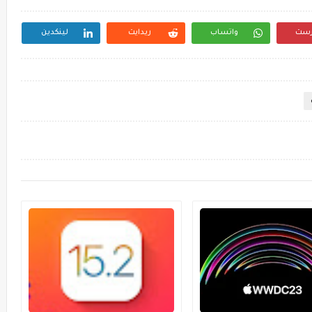
رست
واتساب
ريدايت
لينكدين