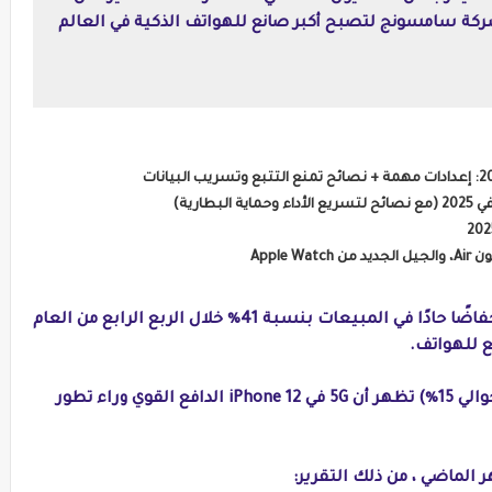
اق iPhone 12 ، متجاوزة شركة سامسونج لتصبح أكبر صانع للهواتف الذكية في العالم
ويشير التقرير إلى أن شركة هواوي شهدت انخفاضًا حادًا في المبيعات بنسبة 41٪ خلال الربع الرابع من العام
يقول محلل أبل إن الزيادة في مبيعات Apple (حوالي 15٪) تظهر أن 5G في iPhone 12 الدافع القوي وراء تطور
الماضي ، من ذلك التقرير: