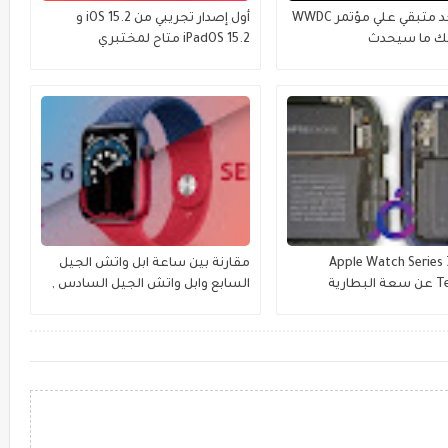
شهر واحد متبقي علي مؤتمر WWDC
أول إصدار تجريبي من iOS 15.2 و
iPadOS 15.2 متاح لمختبري
الإصدارات التجريبية العامة
شف Apple Watch Series 7
مقارنة بين ساعة ابل واتش الجيل
Teardown عن سعة البطارية
السابع وابل واتش الجيل السادس ,
 العرض والمزيد
وماهو الافضل للشراء