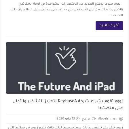
اليوم سوف نوضح العديد من الاختصارات المتواجدة في لوحة المفاتيح
(الكيبورد) وذلك من اجل التسهيل علي مستخدمي جيميل حول العالم وان ذلك
الاختصا...
أقراء المزيد
زووم تقوم بشراء شركة KeybaseA لتعزيز التشفير والأمان
على منصتها
Abdelrhman
برامج
13 مايو 2020
زووم تركز علي تشفير بيانات مستخدميها لذلك كانت تضع زووم في خطتها التي