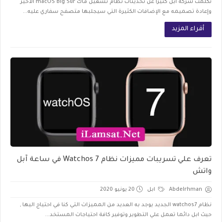
تكلمت شركة آبل كثيرًا عن تحديثات نظام تشغيل ماك macOS Big Sur الأخير
وإعادة تصميمه مع الإضافات الكثيرة التي سيجلبها متصفح سفاري عليه...
أقراء المزيد
تعرف علي تسريبات مميزات نظام Watchos 7 في ساعة آبل
واتش
Abdelrhman
ابل
20 يونيو 2020
نظام watchos7 الجديد يوجد به العديد من المميزات التي كنا في احتياج اليها ,
حيث ابل دائما تعمل علي التطوير وتوفير كافة احتياجات المستخد...