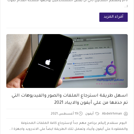
pro ومعظم الشكاوي تأتي ان بعض المستخدمين يواجهوا مشكلة انعدام صوت
ا...
أقراء المزيد
اسهل طريقة استرجاع الملفات والصور والفيديوهات التي
تم حذفها من علي آيفون والايباد 2021
Abdelrhman
آيفون
19 أغسطس 2021
اليوم سنقدم إليكم برنامج مهم جداً لإسترجاع كافة الملفات المحذوفة
والمفقودة علي آيفون واَيباد وتعمل تلك الطريقة ايضاً علي الاندرويد واجهزة ا...