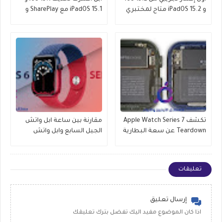
و iPadOS 15.2 متاح لمختبري
iPadOS 15.1 مع SharePlay و
الإصدارات التجريبية العامة
ProRes والمزيد
تكشف Apple Watch Series 7
مقارنة بين ساعة ابل واتش
Teardown عن سعة البطارية
الجيل السابع وابل واتش
وتحديثات العرض والمزيد
الجيل السادس , وماهو
الافضل للشراء
تعليقات
إرسال تعليق
اذا كان الموضوع مفيد اليك تفضل بترك تعليقك