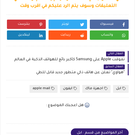
التعليقات وسوف يتم الرد عليكم في اقرب وقت
فيسبوك
تويتر
بنترست
واتساب
ريدايت
لينكدين
المقال التالي
تفوقت Apple على Samsung كأكبر بائع للهواتف الذكية في العالم
المقال السابق
"هواوي" تعلن عن هاتف ذكي متطور جديد قابل للطي
ابل
اجهزة ماك
ايفون
apple mail
هل اعجبك الموضوع :
أخر المواضيع من قسم : ابل