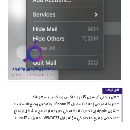
اقرا ايضا
هل ينحني آي-فون 15 برو ماكس وينكسر بسهولة؟
طريقة فرض إعادة تشغيل iPhone 15 ، وتمكين وضع الاسترداد ، ووضع DFU
تقول Apple إن تحديث النظام في طريقه لإصلاح مشاكل ارتفاع درجة حرارة iPhone 15
ملخص جميع ما جاء في مؤتمر ابل WWDC23 ، مميزات ios17 ، نظام macOS Sonoma