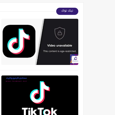
تيك توك