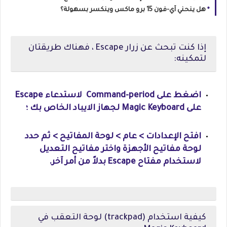
هل ينحني آي-فون 15 برو ماكس وينكسر بسهولة؟
إذا كنت تبحث عن زرار Escape ، فهناك طريقتان
لتمكينه:
اضغط على Command-period لاستدعاء Escape
على Magic Keyboard لجهاز الايباد الخاص بك ؛
افتح الإعدادات > عام > لوحة المفاتيح > ثم حدد
لوحة مفاتيح الأجهزة واختر مفاتيح التعديل
لاستخدام مفتاح Escape بدلاً من أمر آخر.
كيفية استخدام (trackpad) لوحة التعقب في