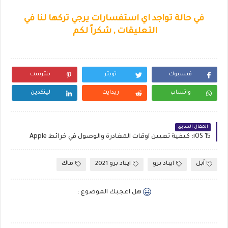
في حالة تواجد اي استفسارات يرجي تركها لنا في
التعليقات , شكراً لكم
فيسبوك
تويتر
بنترست
واتساب
ريدايت
لينكدين
المقال السابق
iOS 15: كيفية تعيين أوقات المغادرة والوصول في خرائط Apple
اَبل
ايباد برو
ايباد برو 2021
ماك
هل اعجبك الموضوع :