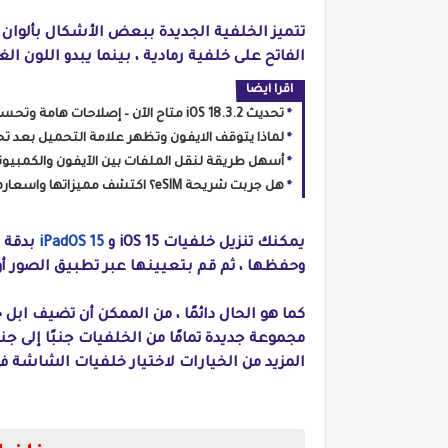
تتميز الخلفية الجديدة ببعض الأشكال بألوان م
الفاتح على خلفية رمادية ، بينما يبدو اللون الغ
اقرا ايضا
تحديث iOS 18.3.2 متاح الآن – إصلاحات هامة وتحسينات في الأداء، تعرف على التفاصيل!
لماذا يتوقف الايفون وتظهر علامة التحميل بعد تحديث  18
أسهل طريقة لنقل الملفات بين الآيفون والكمبيوتر بدو
هل جربت شريحة eSIM؟ اكتشف مميزاتها واسعارها وكيفية تفعيلها في مصر
يمكنك تنزيل خلفيات iOS 15 و
iPadOS 15
بدقة ك
وحفظها ، ثم قم بتعيينها عبر تطبيق الصور أو تطبيق الإعدادات ع
كما هو الحال دائمًا ، من الممكن أن تضيف ابل
المزيد من الخيارات لاختيار خلفيات الشاشة في OS 15