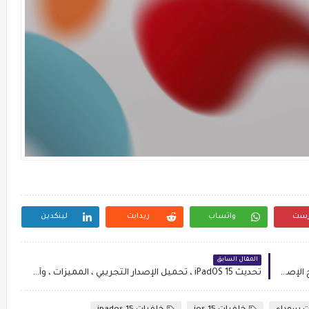
رست
واتساب
ريدايت
لينكدين
المقال السابق
ما الجديد في نظام تشغيل tvOS 15؟ المميزات وتاريخ الإصدار والاجهزة المدعومة
تحديث iPadOS 15 ، تحميل الإصدار التجريبي ، المميزات ، وأجهزة ipad المدعومة