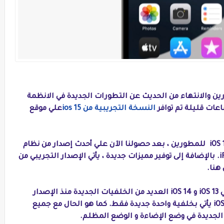
رين والانتهاء من الحديث عن التطورات الجديدة في الانظمة
عات قليلة تم توافر
النسخة التجريبية من ios 15
علي موقع
بعد طرح الإصدار التجريبي الأول من iOS 15 beta 1 للمطورين ، بعد حصولنا الآن علي أحدث إصدار من نظام
تشغيل ابل لأجهزة iPhone و iPod touch و iPad. بالإضافة إلى توفير مميزات جديدة ، يأتي الإصدار التجريبي من
ونلاحظ أنه على الرغم من امتلاك كل من نظامي iOS 13 و iOS 14 العديد من الخلفيات الجديدة منذ الإصدار
التجريبي الاول ، إلا أن الإصدار التجريبي من iOS 15 يأتي بخلفية واحدة جديدة فقط. كما هو الحال مع جميع