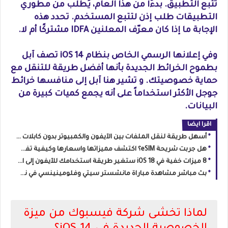
تتبع التطبيق. بدءًا من هذا العام، يُطلب من مطوري
التطبيقات طلب إذن لتتبع المستخدم. تحدد هذه
الإجابة ما إذا كان معرّف المعلنين IDFA مشتركًا أم لا.
وفي إعلانها الرسمي الخاص بنظام iOS 14 تصف آبل
بطموح الخرائط الجديدة بأنها أفضل طريقة للتنقل مع
حماية خصوصيتك. و تشير هنا آبل إلى منافسها خرائط
جوجل الأكثر استخداماً على أنه يجمع كميات كبيرة من
البيانات.
اقرا ايضا
أسهل طريقة لنقل الملفات بين الآيفون والكمبيوتر بدون كابلات 2025
هل جربت شريحة eSIM؟ اكتشف مميزاتها واسعارها وكيفية تفعيلها في مصر
8 ميزات خفية في iOS 18 ستغير طريقة استخدامك للآيفون إلى الأبد
بث مباشر مشاهدة مباراة مانشستر سيتي وفلومينينسي في نهائي كأس العالم للأندية
لماذا تخشى شركة فيسبوك من ميزة