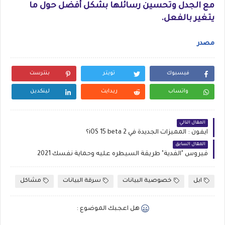
مع الجدل وتحسين رسائلها بشكل أفضل حول ما
يتغير بالفعل.
مصدر
فيسبوك
تويتر
بنترست
واتساب
ريدايت
لينكدين
المقال التالي
آيفون : المميزات الجديدة في iOS 15 beta 2؟
المقال السابق
فيروس "الفدية" طريقة السيطره عليه وحماية نفسك 2021
ابل
خصوصية البيانات
سرقة البيانات
مشاكل
هل اعجبك الموضوع :