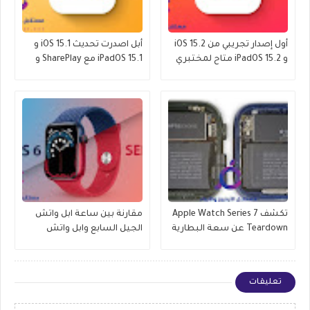
أول إصدار تجريبي من iOS 15.2
أبل اصدرت تحديث iOS 15.1 و
و iPadOS 15.2 متاح لمختبري
iPadOS 15.1 مع SharePlay و
الإصدارات التجريبية العامة
ProRes والمزيد
تكشف Apple Watch Series 7
مقارنة بين ساعة ابل واتش
Teardown عن سعة البطارية
الجيل السابع وابل واتش
وتحديثات العرض والمزيد
الجيل السادس , وماهو
الافضل للشراء
تعليقات