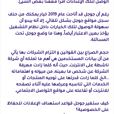
الوصل لتلك الإعدادات أمراً معقداً بعض الشيئ.
رغم أن جوجل قد أتاحت عام 2019 خيار يمكنك من حذف
سجل مواقع جوجل بشكل تلقائي. إلا أنه يبدو أن
سهولة الوصول لتلك الخيارات داخل نظام التشغيل
يؤخذ بعين الاعتبار أيضاً, وهذا ما وضع جوجل تحت
المسائلة.
حجم الصراع بين القوانين و التزام الشركات بها يأتي
من أن بيانات المستخدمين هي أهم ما تملكه أي شركة
ناشطة على الانترنت, حيث أنه كلما زادت معرفة
الشركة عن شخص ما بعينه, من ميوله و اهتماماته
..الخ, كلما زادت قدرتها على توجيه المنتجات أو
الخدمات التي تناسبه وعرضها عليه أثناء تصفحه
للانترنت أو تفاعله على مواقع التواصل الاجتماعي.
كيف ستغير جوجل قواعد استهداف الإعلانات للحفاظ
على الخصوصية؟