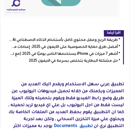
اقرا ايضا
طريقة الربح وعمل محتوي كامل بأستخدام الذكاء الاصطناعي Ai علي يوتيوب وفيسبوك
أفضل طرق حماية الخصوصية على الآيفون في 2025: إعدادات مهمة + نصائح تمنع التتبع وتسريب البيانات
أشهر 7 ميزات في iPhone يستخدمها الناس يوميًا في 2025 (مع نصائح لتسريع الأداء وحماية البطارية)
حل مشكلة البطارية بتخلص بسرعة في الايفون 2025
تطبيق عربي سهل الاستخدام ويقدم اليك العديد من
المميزات ويكمنك من خلاله تحميل فيديوهات اليوتيوب عن
طريق وضع رابط الفيديو فقط ويقوم بتحميله وتلك الميزة
ليست فقط من اجل اليوتيوب بل علي اي فيديو تريد تحميله ,
كما ان التطبيق يقوم بحفظ العديد من الملفات الخاصة بك
ويحتوي علي ميزة التخزين السحابي , ولكن بعد تجربة
التطبيق نري ان
تطبيق Documents
يوجد به مميزات اكثر