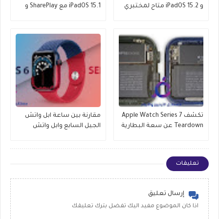
و iPadOS 15.2 متاح لمختبري
iPadOS 15.1 مع SharePlay و
الإصدارات التجريبية العامة
ProRes والمزيد
تكشف Apple Watch Series 7
مقارنة بين ساعة ابل واتش
Teardown عن سعة البطارية
الجيل السابع وابل واتش
وتحديثات العرض والمزيد
الجيل السادس , وماهو
الافضل للشراء
تعليقات
إرسال تعليق
اذا كان الموضوع مفيد اليك تفضل بترك تعليقك