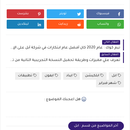
فيسبوك
تويتر
بنترست
واتساب
ريدايت
لينكدين
المقال التالي
تيم كوك : عام 2020 كان أفضل عام ابتكارات في شركة أبل على الإطلاق
المقال السابق
تعرف علي مميزات وطريقة تحميل النسخة التجريبية الثانية من تحديث iOS 14.5
ابل
ابلكيشن
ايباد
ايفون
تطبيقات
شهر فبراير
هل اعجبك الموضوع :
أخر المواضيع من قسم : ابل