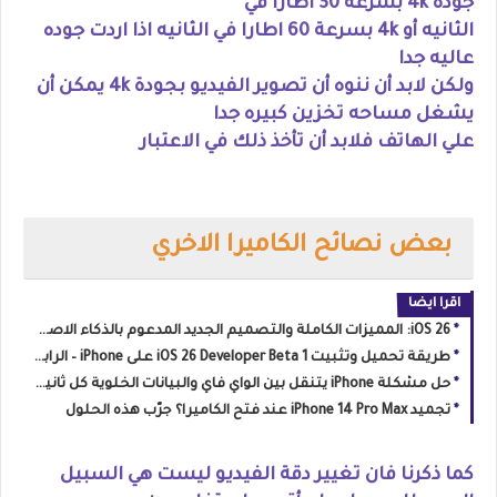
جودة 4k بسرعة 30 اطارا في
الثانيه أو 4k بسرعة 60 اطارا في الثانيه اذا اردت جوده
عاليه جدا
ولكن لابد أن ننوه أن تصوير الفيديو بجودة 4k يمكن أن
يشغل مساحه تخزين كبيره جدا
علي الهاتف فلابد أن تأخذ ذلك في الاعتبار
بعض نصائح الكاميرا الاخري
اقرا ايضا
iOS 26: المميزات الكاملة والتصميم الجديد المدعوم بالذكاء الاصطناعي – كل ما تحتاج معرفته الآن!
طريقة تحميل وتثبيت iOS 26 Developer Beta 1 على iPhone – الرابط الرسمي والخطوات كاملة
حل مشكلة iPhone يتنقل بين الواي فاي والبيانات الخلوية كل ثانية : الأسباب والحلول الشاملة
تجميد iPhone 14 Pro Max عند فتح الكاميرا؟ جرّب هذه الحلول
كما ذكرنا فان تغيير دقة الفيديو ليست هي السبيل