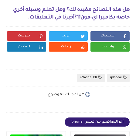
هل هذه النصائح مفيده لك؟ وهل تعلم وسيله أخري
خاصه بكاميرا اي-فون11؟أخبرنا في التعليقات.
فيسبوك
تويتر
بنترست
واتساب
ريدايت
لينكدين
iPhone XR
iphone
هل اعجبك الموضوع :
أخر المواضيع من قسم : iphone