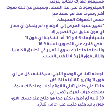
فسيقوم جهازك تلقائيا بتركيز
الميكروفونات علي هذا الهدف. وسينتج عن ذلك صوت
أكثر وضوحا منه هو فقط مع
خفض الأصوات المحيطه.
*تغيير نسبة العرض إلي الارتفاع : لم يتمكن أي جهاز
اي-فون سابق من التصوير إلا
بنسبة أبعاد 4:3 و 1:1. أما تشكيلة اي-فون 11
فهي قادره علي التصوير بنسبة 16:9.
ولتبديلها ما عليك سوي التمرير في تطبيق الكاميرا
والنقر فوق الزر 4:3 لتغيير السبب.
اجعله ثابتا في الوضع الليلي: سيكتشف كل من اي-
فون 11 و11برو تلقائيا ما اذا كان
مثبتا علي حامل ثلاثي القوائم أولا . وعند ذلك سوف
يمنحك مرات تعرض تصل إلي
30 ثانيه أي أطول بكثير مما هو متاح عند مسك الاي-
فون باليد وغير مثبت علي حامل ثلاثي.