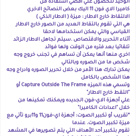
الوحيد للحصول علي أقصي استفاده من
كاميرا الاي فون 11 اليك بعض النصائح الاخري
الالتقاط خارج الاطار : ميزة ( الاطار الذكي )
هي التي تقوم بالتقاط العديد من الصور خارج الاطار
القياسي والتي يمكن استخدامها لاحقا
أثناء التحرير والاقتصاص .سيتم تجاهل الاطار الزائد
تلقائيا بعد فتره من الوقت ولها فوائد
اخري منها أنها يمكن أن تساهم في تجنب خروج وجه
شخص ما من الصوره وبالتالي
يمكن تدارك هذا الأمر من خلال تحرير الصوره وادراج وجه
هذا الشخص بالكامل
وتسمي هذه الميزه Capture Outside The Frame أو
"التقط خارج الاطار"
علي أجهزة الاي-فون الجديده ويمكنك تمكينها من
خلال "اعدادات الكاميرا"
*تقريب أو تكبير الصوت: أجهزة اي-فون11 و11برو تأتي مع
ميزة تكبير الصوت. عندما
تقوم بتكبير أحد الأهداف التي يتم تصويرها في المشهد