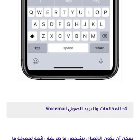
4- المكالمات والبريد الصوتي Voicemail
يمكن أن يكون الاتصال بشخص ما طريقة رائعة لمعرفة ما