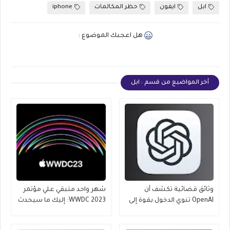
ابل
ايفون
حظر المكالمات
iphone
هل اعجبك الموضوع :
أخر المواضيع من قسم : ابل
وثائق قضائية تكشف أن
شهر واحد متبقي علي مؤتمر
OpenAI تنوي الدخول بقوة إلى
WWDC 2023: إليك ما سيحدث
عالم iPhone