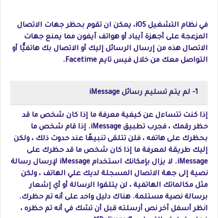
في نظام التشغيل iOS، يمكن ان تقوم بحظر جهات الاتصال
المزعجة على أجهزة آيباد أو هواتف آيفون مما يمنع جهات
الاتصال هذه من إرسال الرسائل إليك أو الاتصال بك هاتفيًّا أو
التواصل معك من خلال فيس تايم Facetime.
1- لم يتم تسليم رسائل iMessage
إذا كنت تتساءل عن كيفية معرفة ما إذا كان شخص ما قد
حظر رقمك ، فجرب تطبيق iMessage. إذا قام شخص ما
بحظرك على هاتفه ، فلن تتلقى تنبيهًا عند حدوث ذلك ، ولكن
إليك طريقة لمعرفة ما إذا كان شخص ما قد حظرك على
iMessage. لا يزال بإمكانك استخدام iMessage لإرسال رسالة
نصية إلى جهة الاتصال المسجلة لديك علي الهاتف ، ولكن
مثل مكالماتك الهاتفية ، لن يتلقوا الرسالة أو أي إشعار
برسالة نصية مستلمة. هناك دليل واحد على أنه تم حظرك.
انظر أسفل آخر نص أرسلته قبل أن تشك في أنه تم حظره ،