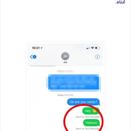
أدناه.