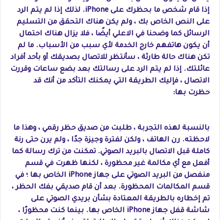
إذا قام شخص ما بحظرك على iPhone. لذلك إذا لم يتم الرد
على النص الخاص بك ، ولم يكن هناك التحقق من التسليم
الرسائل كما وضحنا في الاعلي أيضًا ، فلا يزال هناك احتمال
أن يكون هاتفهم خارج الخدمة لأي سبب من الأسباب. ما لم
تكن هناك حالة طارئة ، سأنتظر للاتصال بصديقك أو بأحد أفراد
عائلتك. إذا لم يتم الرد على رسالتك بعد بضع ساعات وقررت
الاتصال ، فإليك الطريقة التي يمكنك التأكد من أنك قد
حظرت بها:
بالنسبة لهذه التجربة ، طلبت من صديق حظر رقمي ، وهذا ما
لاحظته. رن الهاتف ، ولكن لفترة وجيزة جدًا ، ولم يرن حتى رنة
كاملة قبل الاتصال بالبريد الصوتي. تمكنت من ترك رسالة كما
أفعل مع أي مكالمة غير محظورة ، لكنها ظهرت في قسم
منفصل من البريد الصوتي على جهاز iPhone الخاص بها ؛ في
قسم المكالمات المحظورة. بعد أن قام صديقي بفك الحظر ،
تم إخطاره بالطريقة المعتادة بشأن بريدي الصوتي على
شاشة قفل جهاز iPhone الخاص بها. بينما كنت محظورًا ،