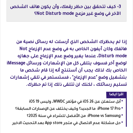
3- كيف تتحقق بين حظر رقمك، وأن يكون هاتف الشخص
الآخر في وضع غير مزعج Not Disturb mode؟
إذا لم يحظرك الشخص الذي أرسلت له رسائل نصية من
هاتفك وكان آيفون الخاص به في وضع عدم الإزعاج Not
Disturb mode، عندما يغير وضع عدم الإزعاج على جهازه
لوضع آخر فسوف يتلقى كل من الإشعارات ورسائل iMessage
الخاص بك لذلك يجب أن أستنتج أنه إذا قام شخص ما
بتشغيل وضع "عدم الإزعاج" ، فستستمر في تلقي إشعارات
تسليم رسائلك ، لكنك لن تتلقى ذلك إذا تم حظرك.
اقرا ايضا
أبل ستعلن عن iOS 26 في مؤتمر WWDC، وليس iOS 19
iPhone 17 Pro: ما الجديد؟ وكيف يختلف عن الإصدارات السابقة؟
iPhone vs Samsung: من الأفضل للشراء في سنة 2025؟
حل مشكلة عدم الاتصال في متجر App store بعد التحديث الاخير