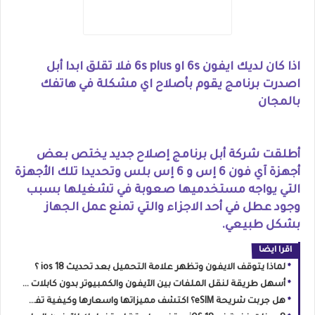
اذا كان لديك ايفون 6s او 6s plus فلا تقلق ابدا أبل
اصدرت برنامج يقوم بأصلاح اي مشكلة في هاتفك
بالمجان
أطلقت شركة أ
بل برنامج إصلاح جديد يختص بعض
أجهزة آي فون 6 إس و 6 إس بلس وتحديدا تلك الأجهزة
التي يواجه مستخدميها صعوبة في تشغيلها بسبب
وجود عطل في أحد الاجزاء والتي تمنع عمل الجهاز
بشكل طبيعي.
اقرا ايضا
لماذا يتوقف الايفون وتظهر علامة التحميل بعد تحديث ios 18 ؟
أسهل طريقة لنقل الملفات بين الآيفون والكمبيوتر بدون كابلات 2025
هل جربت شريحة eSIM؟ اكتشف مميزاتها واسعارها وكيفية تفعيلها في مصر