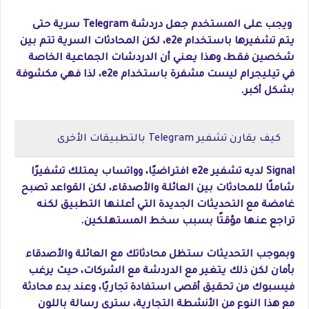
ويجب على المستخدم جعل دردشة Telegram سرية حتى
يتم تشفيرها باستخدام e2e، لكن المحادثات السرية تتم بين
شخصين فقط، وهذا يعني أن الدردشات الجماعية الخاصة
في تيليجرام ليست مشفرة باستخدام e2e، لذا فهي مكشوفة
بشكل أكبر.
كيف يقارن تشفير Telegram بالتطبيقات الأخرى
Signal لديه تشفير e2e افتراضيًا، وواتساب يمتلك تشفيرًا
شاملًا للمحادثات بين العائلة والأصدقاء، لكن القواعد تصبح
غامضة مع التحديثات الجديدة التي أعلنها التطبيق لكنه
تراجع عنها مؤقتًا بسبب سخط المستهلكين.
وبموجب التحديثات ستظل محادثاتك مع العائلة والأصدقاء
بأمان لكن ذلك يتغير مع الدردشة مع الشركات، حيث يرغب
فيسبوك من تحقيق أقصى استفادة تجاريًا، وعند بدء محادثة
مع هذا النوع من الأنشطة التجارية، سترى رسالة باللون