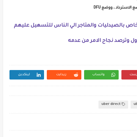
لخاص بالصيدليات والمتاجر الي الناس للتسهيل عليهم
أول وترصد نجاح الامر من عدمه
رست
واتساب
ريدايت
لينكدين
uber direct
u