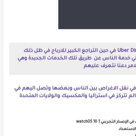
اوبر تطلق خدمتي Uber Connect و Uber Direct في حين التراجع الكبير للارباح في ظل ذلك
لي خدمة الناس عن طريق تلك الخدمات الجديدة وهي
امر دعنا نتعرف عليهم
ي نقل الاغراص بين الناس وبعضها وتصل اليهم في
ي 25 مدينة حول العالم تتركز في استراليا والمكسيك والولايات المتحدة