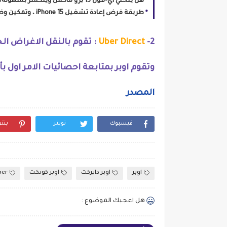
هل ينحني آي-فون 15 برو ماكس وينكسر بسهولة؟
طريقة فرض إعادة تشغيل iPhone 15 ، وتمكين وضع الاسترداد ، ووضع DFU
2-
Uber Direct
: تقوم بالنقل الاغراض ا
وتقوم اوبر بمتابعة احصائيات الامر اول ب
المصدر
فيسبوك
تويتر
بنت
اوبر
اوبر دايركت
اوبر كونكت
ber
هل اعجبك الموضوع :