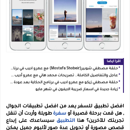
اقرا ايضا
حلقة مصطفي شوبير(Mostafa Shobeir) مع عمرو اديب في برنامج الحكاية بعد العودة من #كاس_العالم
عاجل والتفاصيل الكاملة.. تصريحات محمد هاني مع عمرو أديب عن فضيحة مباراة مصر والأرجنتين وكواليس المنتخب
حلقة مصطفي زيكو مع عمرو اديب في برنامج الحكاية بعد عودة منتخب مصر الي الوطن
زيادة جديدة في اسعار ضريبة الايفون في شهر مايو
افضل تطبيق للسفر يعد من افضل تطبيقات الجوال
,
هل قمت برحلة قصيرة أو
سفرة
طويلة وأردت أن تنقل
تجربتك للآخرين؟ هذا
التطبيق
سيساعدك على إبداع
قصص مصورة أو تحويل عدة صور لألبوم جميل يمكن