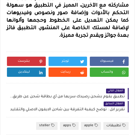
مشاركته مع الآخرين، المميز في التطبيق هو سهولة
التحكم بالأدوات وإضافة صور ونصوص وفيديوهات
كما يمكن التعديل على الخطوط وحجمها وألوانها
لإضافة لمستك الخاصة على المنشور، التطبيق فائز
بعدة جوائز ويقدم تجربة مميزة.
فيسبوك
تويتر
بنترست
واتساب
ريدايت
لينكدين
المقال التالي
تطبيق يقوم بشحن رصيدك سريعاً من أي بطاقة شحن عن طريق الكاميرا
المقال السابق
تقرير ابل : توضح كيفية التفرقة بين شاحن الايفون الاصلي والتقليد
تطبيقات
apple
apps
steller