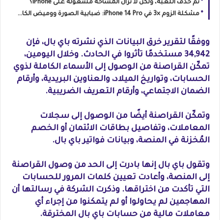
تم حذف اللعبة، ولكن لا تزال المساحة مشغولة على iPhone؟
مشكلة الزوم ×3 في iPhone 14 Pro: ضبابية الصورة ووميض الكاميرا
ووفقًا لتقرير خرق البيانات الذي نشرته باي بال، فإن
34,942 مستخدمًا تأثروا في الحادث. وخلال اليومين،
تمكّن القراصنة من الوصول إلى الأسماء الكاملة لذوي
الحسابات، وتواريخ الميلاد، والعناوين البريدية، وأرقام
الضمان الاجتماعي، وأرقام التعريف الضريبية.
وتمكّن القراصنة أيضًا من الوصول إلى سجلات
المعاملات، وتفاصيل بطاقات الائتمان أو الخصم
المُخزنة في المنصة، وبيانات فواتير باي بال.
وتقول باي بال إنها بادرت إلى الحد من وصول القراصنة
إلى المنصة، وأعادت تعيين كلمات المرور للحسابات
التي تأكدت من اختراقها. وذكرت الشركة في رسالتها أن
المهاجمين لم يحاولوا أو لم يتمكنوا من إجراء أي
معاملات مالية من حسابات باي بال المخترقة.