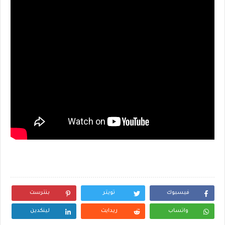
فيسبوك
تويتر
بنترست
واتساب
ريدايت
لينكدين