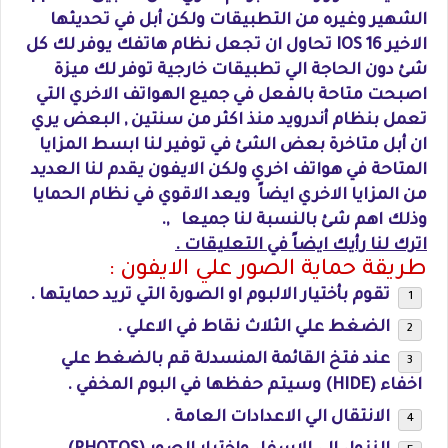
الشهير وغيره من التطبيقات ولكن أبل في تحديثها
الاخير IOS 16 تحاول ان تجعل نظام هاتفك يوفر لك كل
شئ دون الحاجة الي تطبيقات خارجية توفر لك ميزة
اصبحت متاحة بالفعل في جميع الهواتف الاخري التي
تعمل بنظام أندرويد منذ اكثر من سنتين , البعض يري
ان أبل متاخرة بعض الشئ في توفير لنا ابسط المزايا
المتاحة في هواتف اخري ولكن الايفون يقدم لنا العديد
من المزايا الاخري ايضاً ويعد الاقوي في نظام الحمايا
وذلك اهم شئ بالنسبة لنا جميعا ,.
اترك لنا رأيك ايضاً في التعليقات .
طريقة حماية الصور علي الايفون :
تقوم بأختيار الالبوم او الصورة التي تريد حمايتها .
الضغط علي الثلاث نقاط في الاعلي .
عند فتخ القائمة المنسدلة قم بالضغط علي
اخفاء (HIDE) وسيتم حفظها في البوم المخفي .
الانتقال الي الاعدادات العامة .