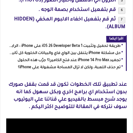
النزول الي الاسفل واختيار الصور (PHOTOS).
قم بتفعيل استخدام بصمة الوجه .
ثم قم بتفعيل اخفاء الالبوم المخفي (HIDDEN
ALBUM).
اقرا ايضا
طريقة تحميل وتثبيت iOS 26 Developer Beta 1 على iPhone – الرابط الرسمي والخطوات كاملة
حل مشكلة iPhone يتنقل بين الواي فاي والبيانات الخلوية كل ثانية : الأسباب والحلول الشاملة
تجميد iPhone 14 Pro Max عند فتح الكاميرا؟ جرّب هذه الحلول
تم حذف اللعبة، ولكن لا تزال المساحة مشغولة على iPhone؟
عند تطبيق تلك الخطوات تكون قد قمت بقفل صورك
بدون استخدام اي برامج اخري وبكل سهول كما انه
يوجد شرح مبسط بالفيديو علي قناتنا علي اليوتيوب
سوف نتركه في المقالة للتوضيح اكثر اليكم .