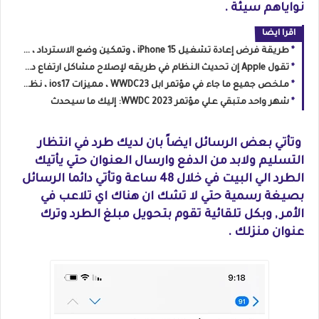
نواياهم سيئة .
اقرا ايضا
طريقة فرض إعادة تشغيل iPhone 15 ، وتمكين وضع الاسترداد ، ووضع DFU
تقول Apple إن تحديث النظام في طريقه لإصلاح مشاكل ارتفاع درجة حرارة iPhone 15
ملخص جميع ما جاء في مؤتمر ابل WWDC23 ، مميزات ios17 ، نظام macOS Sonoma
شهر واحد متبقي علي مؤتمر WWDC 2023: إليك ما سيحدث
وتأتي بعض الرسائل ايضاً بان لديك طرد في انتظار
التسليم ولابد من الدفع وارسال العنوان حتي يأتيك
الطرد الي البيت في خلال 48 ساعة وتأتي دائما الرسائل
بصيغة رسمية حتي لا تشك ان هناك اي تلاعب في
الأمر , وبكل تلقائية تقوم بتحويل مبلغ الطرد وترك
عنوان منزلك .