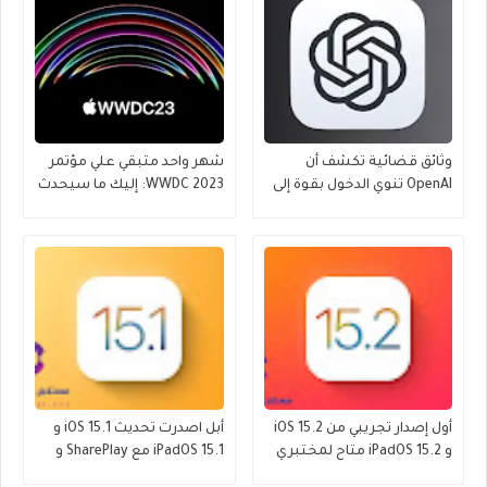
وثائق قضائية تكشف أن
شهر واحد متبقي علي مؤتمر
OpenAI تنوي الدخول بقوة إلى
WWDC 2023: إليك ما سيحدث
عالم iPhone
أول إصدار تجريبي من iOS 15.2
أبل اصدرت تحديث iOS 15.1 و
و iPadOS 15.2 متاح لمختبري
iPadOS 15.1 مع SharePlay و
الإصدارات التجريبية العامة
ProRes والمزيد