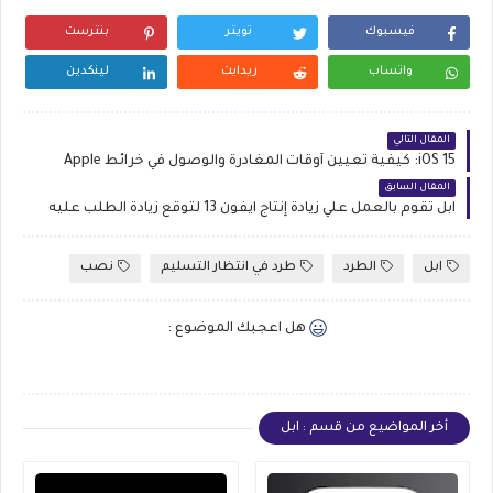
فيسبوك
تويتر
بنترست
واتساب
ريدايت
لينكدين
المقال التالي
iOS 15: كيفية تعيين أوقات المغادرة والوصول في خرائط Apple
المقال السابق
اَبل تقوم بالعمل علي زيادة إنتاج اَيفون 13 لتوقع زيادة الطلب عليه
ابل
الطرد
طرد في انتظار التسليم
نصب
هل اعجبك الموضوع :
أخر المواضيع من قسم : ابل