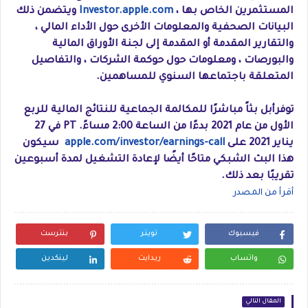
المستثمرين الخاص بها ،
Investor.apple.com
ويتضمن ذلك
البيانات الصحفية والمعلومات الأخرى حول الأداء المالي ،
والتقارير المقدمة أو المقدمة إلى لجنة الأوراق المالية
والبورصات ، ومعلومات حول حوكمة الشركات ، والتفاصيل
المتعلقة باجتماعها السنوي للمساهمين.
توفرأبل بثاً مباشرًا للمكالمة الجماعية للنتائج المالية للربع
الأول من عام 2021 بدءًا من الساعة 2:00 مساءً. PT في 27
يناير 2021 على
apple.com/investor/earnings-call
سيكون
هذا البث الشبكي متاحًا أيضًا لإعادة التشغيل لمدة أسبوعين
تقريبًا بعد ذلك.
أقرأ من المصدر
فيسبوك
تويتر
بنترست
واتساب
ريدايت
لينكدين
المقال التالي