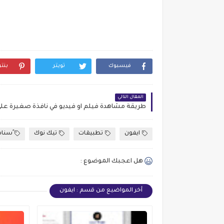
فيسبوك
تويتر
بنت
المقال التالي
ايفون
تطبيقات
تيك نوك
ٍسنا
هل اعجبك الموضوع :
أخر المواضيع من قسم : ايفون