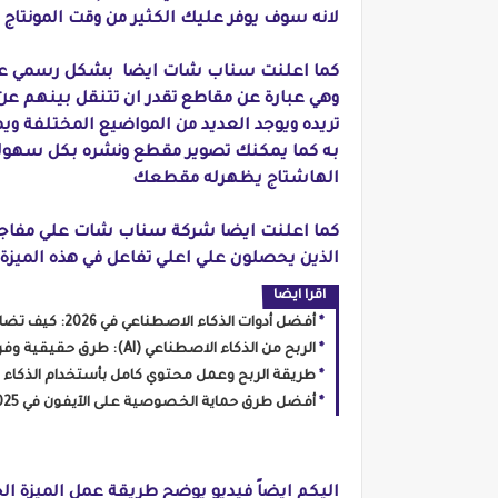
لانه سوف يوفر عليك الكثير من وقت المونتاج
كما اعلنت سناب شات ايضا بشكل رسمي عن م
وهي عبارة عن مقاطع تقدر ان تتنقل بينهم ع
تريده ويوجد العديد من المواضيع المختلفة و
به كما يمكنك تصوير مقطع ونشره بكل سهولة 
الهاشتاج يظهرله مقطعك
كما اعلنت ايضا شركة سناب شات علي مفاجأة ك
الذين يحصلون علي اعلي تفاعل في هذه الميزة 
اقرا ايضا
أفضل أدوات الذكاء الاصطناعي في 2026: كيف تضاعف إنتاجيتك وتربح من الإنترنت؟
الربح من الذكاء الاصطناعي (AI): طرق حقيقية وفرص للمبتدئين
طريقة الربح وعمل محتوي كامل بأستخدام الذكاء الاصطناعي Ai علي 
أفضل طرق حماية الخصوصية على الآيفون في 2025: إعدادات مهمة + نصائح تمنع التتبع وتسريب البيانات
اليكم ايضاً فيديو يوضح طريقة عمل الميزة ا