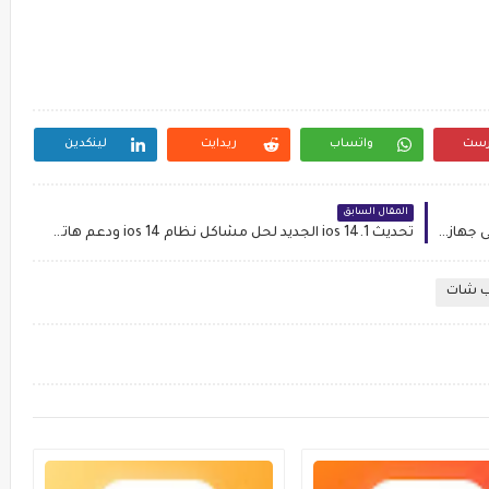
رست
واتساب
ريدايت
لينكدين
المقال السابق
طريقة مشاهدة فيلم او فيديو في نافذة صغيرة على جهاز iPhone الخاص بك أثناء قيامك بأشياء أخرى
تحديث ios 14.1 الجديد لحل مشاكل نظام ios 14 ودعم هاتف iphone 12
ب شات