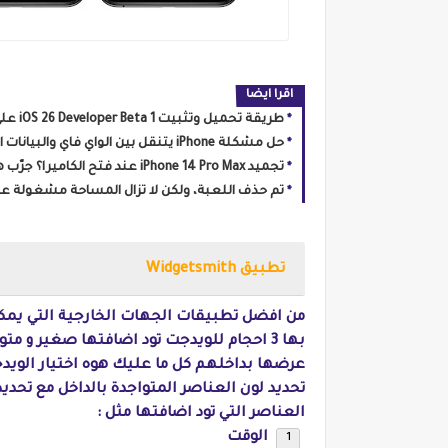
اقرا ايضا
طريقة تحميل وتثبيت iOS 26 Developer Beta 1 على iPhone – الرابط الرسمي والخطوات كاملة
حل مشكلة iPhone يتنقل بين الواي فاي والبيانات الخلوية كل ثانية : الأسباب والحلول الشاملة
تجميد iPhone 14 Pro Max عند فتح الكاميرا؟ جرّب هذه الحلول
تم حذف اللعبة، ولكن لا تزال المساحة مشغولة على hone
تطبيق Widgetsmith
من افضل تطبيقات الجهات الخارجية التي يمكن
بها 3 احجام للويدجت تود اضافتها صغير و
عرضها بداخلهم كل ما عليك هوه اختيار الويدج
تحديد لون العناصر المتواجدة بالداخل مع تحدي
العناصر التي تود اضافتها مثل :
الوقت