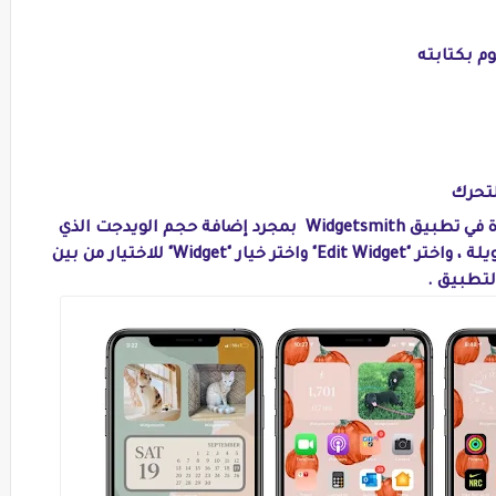
م بكتابته
لتحرك
يمكنك استخدام العديد من الأدوات المتواجدة في تطبيق Widgetsmith بمجرد إضافة حجم الويدجت الذي
تريده إلى شاشتك الرئيسية ، اضغط لفترة طويلة ، واختر "Edit Widget" واختر خيار "Widget" للاختيار من بين
لتطبيق .