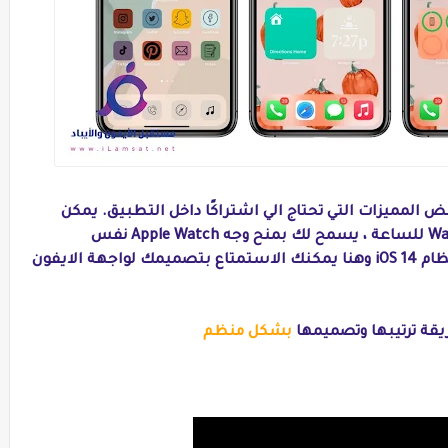
اجد مجاني على App Store ، مع بعض المميزات التي تحتاج الي اشتراكًا داخل التطبيق. يمكن
مشاركة نفس الاشتراك مع تطبيق Watchsmith للساعة ، يسمح لك بمنح وجه Apple Watch نفس
المعاملة التي تتمتع بها الشاشة الرئيسية لنظام iOS 14 وهنا يمكنك الاستمتاع بتصميمك لواجهة الايفون
قة ترتيبها وتصميمها
بشكل منظم