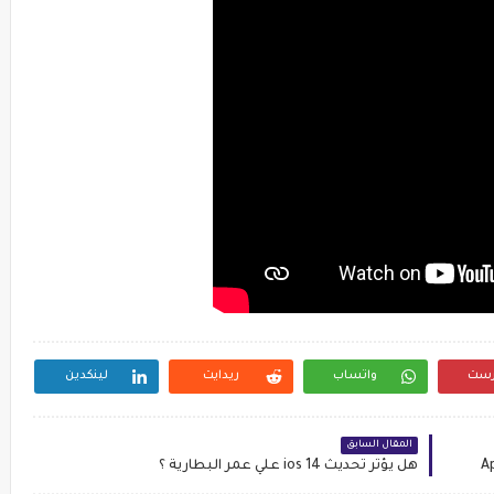
رست
واتساب
ريدايت
لينكدين
المقال السابق
هل يؤثر تحديث ios 14 علي عمر البطارية ؟