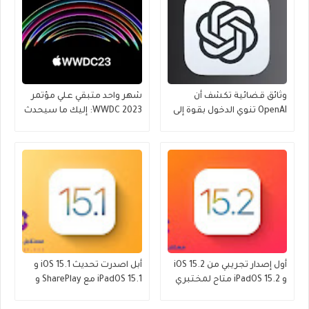
وثائق قضائية تكشف أن
شهر واحد متبقي علي مؤتمر
OpenAI تنوي الدخول بقوة إلى
WWDC 2023: إليك ما سيحدث
عالم iPhone
أول إصدار تجريبي من iOS 15.2
أبل اصدرت تحديث iOS 15.1 و
و iPadOS 15.2 متاح لمختبري
iPadOS 15.1 مع SharePlay و
الإصدارات التجريبية العامة
ProRes والمزيد