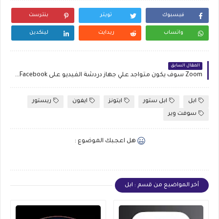
فيسبوك
تويتر
بنترست
واتساب
ريدايت
لينكدين
المقال السابق
Zoom سوف يكون متواجد علي جهاز دردشة الفيديو على Facebook قريباً
ابل
ابل ستور
ايتونز
ايفون
ريستور
سوفت وير
هل اعجبك الموضوع :
أخر المواضيع من قسم : ابل