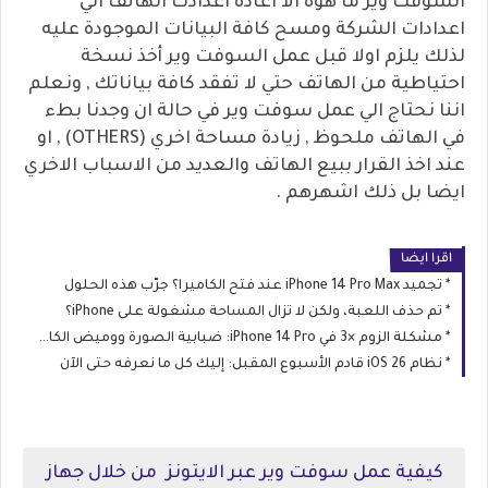
السوفت وير ما هوه الا اعادة اعدادت الهاتف الي
اعدادات الشركة ومسح كافة البيانات الموجودة عليه
لذلك يلزم اولا قبل عمل السوفت وير أخذ نسخة
احتياطية من الهاتف حتي لا تفقد كافة بياناتك , ونعلم
اننا نحتاج الي عمل سوفت وير في حالة ان وجدنا بطء
في الهاتف ملحوظ , زيادة مساحة اخري (OTHERS) , او
عند اخذ القرار ببيع الهاتف والعديد من الاسباب الاخري
ايضا بل ذلك اشهرهم .
اقرا ايضا
تجميد iPhone 14 Pro Max عند فتح الكاميرا؟ جرّب هذه الحلول
تم حذف اللعبة، ولكن لا تزال المساحة مشغولة على iPhone؟
مشكلة الزوم ×3 في iPhone 14 Pro: ضبابية الصورة ووميض الكاميرا
نظام iOS 26 قادم الأسبوع المقبل: إليك كل ما نعرفه حتى الآن
كيفية عمل سوفت وير عبر الايتونز من خلال جهاز