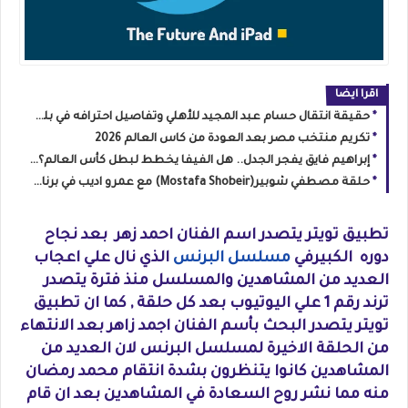
اقرا ايضا
حقيقة انتقال حسام عبد المجيد للأهلي وتفاصيل احترافه في بلغاريا: كواليس حصرية من "يحدث في مصر"
تكريم منتخب مصر بعد العودة من كاس العالم 2026
إبراهيم فايق يفجر الجدل.. هل الفيفا يخطط لبطل كأس العالم؟ ومحمد بركات يكشف سر نجاح المغرب
حلقة مصطفي شوبير(Mostafa Shobeir) مع عمرو اديب في برنامج الحكاية بعد العودة من #كاس_العالم
تطبيق تويتر يتصدر اسم الفنان احمد زهر بعد نجاح
دوره الكبيرفي
مسلسل البرنس
الذي نال علي اعجاب
العديد من المشاهدين والمسلسل منذ فترة يتصدر
ترند رقم 1 علي اليوتيوب بعد كل حلقة , كما ان تطبيق
تويتر يتصدر البحث بأسم الفنان اجمد زاهر بعد الانتهاء
من الحلقة الاخيرة لمسلسل البرنس لان العديد من
المشاهدين كانوا يتنظرون بشدة انتقام محمد رمضان
منه مما نشر روح السعادة في المشاهدين بعد ان قام