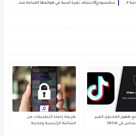
كيفية تفعيل ميزة تسجيل الملاحظات من خلال شاشة القفل في الايفون
سامسونج|اكتشاف ثغرة أمنية في هواتفها المباعة منذ عام 2014
ع ظهور المحتوى الغير
طريقة إخفاء التطبيقات من
اس في tiktok
الشاشة الرئيسية ومكتبة
التطبيقات في الايفون 2023