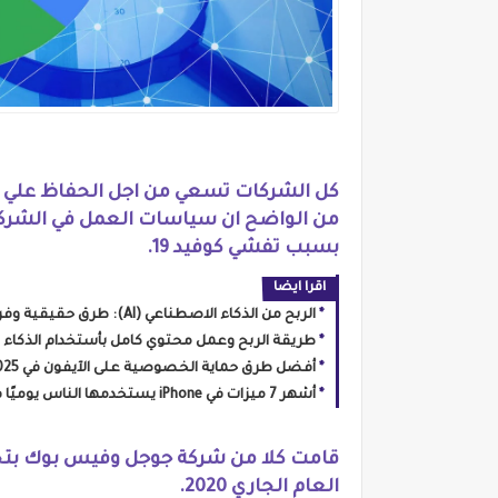
كل الشركات تسعي من اجل الحفاظ علي 
من الواضح ان سياسات العمل في الشركا
بسبب تفشي كوفيد 19.
اقرا ايضا
الربح من الذكاء الاصطناعي (AI): طرق حقيقية وفرص للمبتدئين
طريقة الربح وعمل محتوي كامل بأستخدام الذكاء الاصطناعي Ai علي 
أفضل طرق حماية الخصوصية على الآيفون في 2025: إعدادات مهمة + نصائح تمنع التتبع وتسريب البيانات
أشهر 7 ميزات في iPhone يستخدمها الناس يوميًا في 2025 (مع نصائح لتسريع الأداء وحماية البطارية)
قامت كلا من شركة جوجل وفيس بوك بتجد
العام الجاري 2020.