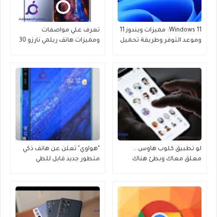
Windows 11: مميزات ويندوز 11
تعرف علي مواصفات
وموعد التوفر وطريقة تحميل
ومميزات هاتف ريلمي نارزو 30
النسخة التجريبية
بإصدارين مختلفين
لو تطبيق كلوب هاوس ..
"هواوي" تعلن عن هاتف ذكي
معلق معاك وبطئ هناك
متطور جديد قابل للطي
خطوتين لحل تلك المشكلة