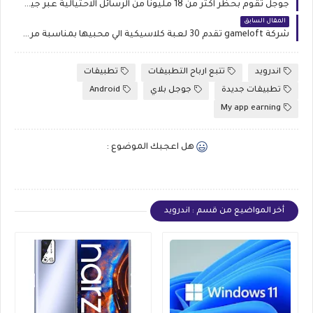
جوجل تقوم بحظر اكثر من 18 مليونا من الرسائل الاحتيالية عبر جيميل
المقال السابق
شركة gameloft تقدم 30 لعبة كلاسيكية الي محبيها بمناسبة مرور 20 عام علي تأسيس الشركة
اندرويد
تتبع ارباح التطبيقات
تطبيقات
تطبيقات جديدة
جوجل بلاي
Android
My app earning
هل اعجبك الموضوع :
أخر المواضيع من قسم : اندرويد