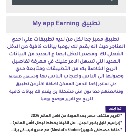
تطبيق My app Earning
تطبيق مميز جدا لكل من لديه تطبيقات علي احدي
المتاجر حيث انه يقدم لك يوميا بيانات كافية عن الدخل
الفعلي لك ومصدر الدخل ابضا ع العديد من البيانات
العديد التي تسهل الامر عليك في معرفة تفاصيل
الربح الخاصة بك من التطيبقات ومتابعة مدي
وصولها الي الناس واعجاب الناس بها و
مستوي ظهورها
|كما انه من الممكن اضافة اكثر من تطبيق
علي المتاجر
ومتابعتهم معا دون ادني مشكلة بل يقدم لك بيانات كافية
للربح مع تقرير موضح يوميا
اقرا ايضا
تكريم منتخب مصر بعد العودة من كاس العالم 2026
إبراهيم فايق يفجر الجدل.. هل الفيفا يخطط لبطل كأس العالم؟ ومحمد بركات يكشف سر نجاح المغرب
حلقة مصطفي شوبير(Mostafa Shobeir) مع عمرو اديب في برنامج الحكاية بعد العودة من #كاس_العالم