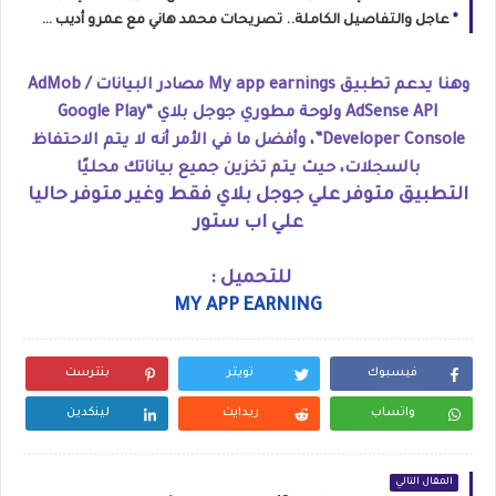
عاجل والتفاصيل الكاملة.. تصريحات محمد هاني مع عمرو أديب عن فضيحة مباراة مصر والأرجنتين وكواليس المنتخب
وهنا يدعم تطبيق My app earnings مصادر البيانات AdMob /
AdSense API ولوحة مطوري جوجل بلاي “Google Play
Developer Console”، وأفضل ما في الأمر أنه لا يتم الاحتفاظ
بالسجلات، حيث يتم تخزين جميع بياناتك محليًا
التطبيق متوفر علي جوجل بلاي فقط وغير متوفر حاليا
علي اب ستور
للتحميل :
MY APP EARNING
فيسبوك
تويتر
بنترست
واتساب
ريدايت
لينكدين
المقال التالي