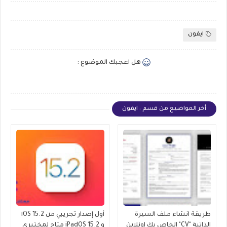
ايفون
هل اعجبك الموضوع :
أخر المواضيع من قسم : ايفون
طريقة انشاء ملف السيرة
أول إصدار تجريبي من iOS 15.2
الذاتية "CV" الخاص بك اونلاين
و iPadOS 15.2 متاح لمختبري