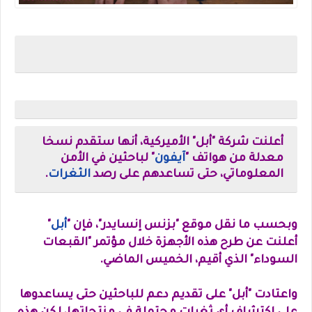
أعلنت شركة "أبل" الأميركية، أنها ستقدم نسخا
معدلة من هواتف "
آيفون
" لباحثين في الأمن
المعلوماتي، حتى تساعدهم على رصد
الثغرات
.
وبحسب ما نقل موقع "بزنس إنسايدر"، فإن "
أبل
"
أعلنت عن طرح هذه الأجهزة خلال مؤتمر "القبعات
السوداء" الذي أقيم، الخميس الماضي.
واعتادت "أبل" على تقديم دعم للباحثين حتى يساعدوها