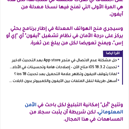
على اكتشاف أي ثغرات محتملة في منتجاتها، لكن هذه
هي المرة الأولى التي تمنح فيها نسخا معدلة من
آيفون.
وسيجري منح الهواتف المعدلة في إطار برنامج بحثي
يركز على درجة الأمان في نظام تشغيل "آيفون" أي "إي أو
إس"، ويمنح تعويضا لكل من يبلغ عن ثغرة.
اقرا ايضا
حل مشكلة عدم الاتصال في متجر App store بعد التحديث الاخير
تحديث iOS 18.3.2 متاح الآن – إصلاحات هامة وتحسينات في الأداء، تعرف على التفاصيل!
لماذا يتوقف الايفون وتظهر علامة التحميل بعد تحديث ios 18 ؟
أسهل طريقة لنقل الملفات بين الآيفون والكمبيوتر بدون كابلات 2025
وتتيح "أبل" إمكانية التبليغ لكل باحث في
الأمن
المعلوماتي
، لكن شريطة أن يثبت سجلا من
المساهمات في هذا المجال.