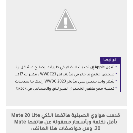
اقرا ايضا
تقول Apple إن تحديث النظام في طريقه لإصلاح مشاكل ارتفاع درجة حرارة iPhone 15
ملخص جميع ما جاء في مؤتمر ابل WWDC23 ، مميزات ios17 ، نظام macOS Sonoma
شهر واحد متبقي علي مؤتمر WWDC 2023: إليك ما سيحدث
كيفية منع ظهور المحتوى الغير لائق والحساس في tiktok
قدمت هواوي الصينية هاتفها الذكي Mate 20 Lite
بأقل تكلفة وبأسعار معقولة عن هاتفها Mate
20. ومن مواصفات هذا الهاتف: