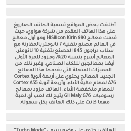
أطلقت بعض المواقع تسمية الهاتف الصاروخ
على هذا الهاتف المقدم من شركة هواوي، حيث
قدمت معالج HiSilicon Kirin 980 وهو أول معالج
في العالم مصنع بتقنية 7 نانومتر بالمقارنة مع
سناب دراجون 845 المصنع بتقنية 10 نانومتر.
المعالج أسرع بنسبة 20%، ومزود للمرة الأولى
أيضا بمعالجين للذكاء الصناعي، وغير ذلك من
المميزات المذهلة التي يقدمها هذا المعالج
الجديد. المعالج يحتوي على أربعة أنوية Cortex
A76 لمهام عالية الأداء، وأربعة أنوية Cortex A55
للمهام منخفضة الأداء. الهاتف مزود بمعالج
رسوميات Gli Maly G76 يتيح لك لعب أي لعبة
مهما كانت على ذلك الهاتف بكل سهولة.
الهاتف يحتوي على وضع يسمى “Turbo Mode”